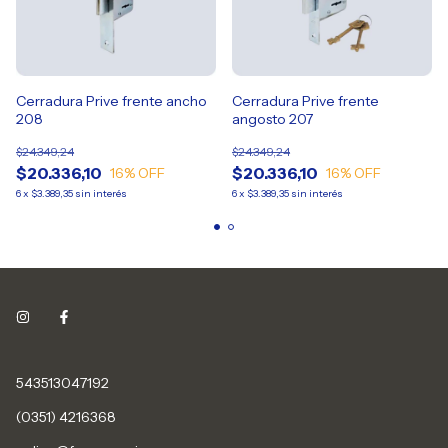
Cerradura Prive frente ancho
Cerradura Prive frente
208
angosto 207
$24.349,24
$24.349,24
$20.336,10
$20.336,10
16
% OFF
16
% OFF
6
x
$3.389,35
sin interés
6
x
$3.389,35
sin interés
543513047192
(0351) 4216368