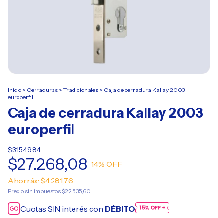
Inicio
>
Cerraduras
>
Tradicionales
>
Caja de cerradura Kallay 2003
europerfil
Caja de cerradura Kallay 2003
europerfil
$31.549,84
$27.268,08
14
% OFF
Ahorrás:
$4.281,76
Precio sin impuestos
$22.535,60
Cuotas SIN interés con
DÉBITO