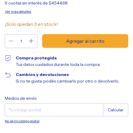
6
cuotas sin interés de
$4.544,68
Ver más detalles
¡Solo quedan
3
en stock!
Compra protegida
Tus datos cuidados durante toda la compra.
Cambios y devoluciones
Si no te gusta, podés cambiarlo por otro o devolverlo.
Entregas para el CP:
Cambiar CP
Medios de envío
Calcular
No sé mi código postal