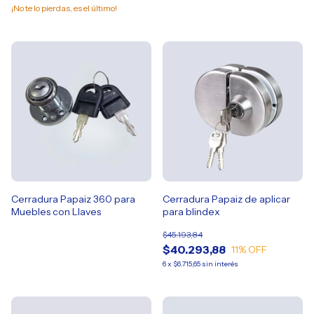
¡No te lo pierdas, es el último!
Cerradura Papaiz 360 para
Cerradura Papaiz de aplicar
Muebles con Llaves
para blindex
$45.193,84
$40.293,88
11
% OFF
6
x
$6.715,65
sin interés