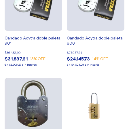
Candado Acytra doble paleta
Candado Acytra doble paleta
901
906
$36.432,10
$27.937,21
$31.837,61
$24.145,73
13
% OFF
14
% OFF
6
x
$5.306,27
sin interés
6
x
$4.024,29
sin interés