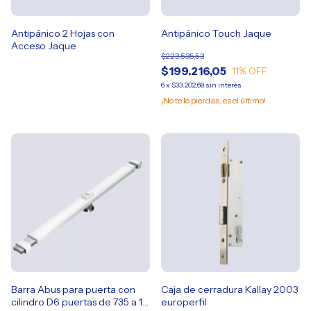
Antipánico 2 Hojas con
Antipánico Touch Jaque
Acceso Jaque
$223.535,53
$199.216,05
11
% OFF
6
x
$33.202,68
sin interés
¡No te lo pierdas, es el último!
Barra Abus para puerta con
Caja de cerradura Kallay 2003
cilindro D6 puertas de 735 a 1
europerfil