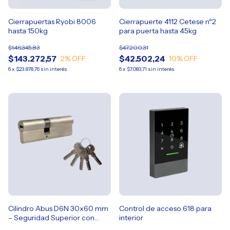
Cierrapuertas Ryobi 8006
Cierrapuerte 4112 Cetese nº2
hasta 150kg
para puerta hasta 45kg
$146.345,83
$47.200,31
$143.272,57
$42.502,24
2
% OFF
10
% OFF
6
x
$23.878,76
sin interés
6
x
$7.083,71
sin interés
Cilindro Abus D6N 30x60 mm
Control de acceso 618 para
– Seguridad Superior con
interior
Llave Multipunto