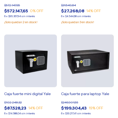
030 mm
$572.147,65
$31.549,84
$572.147,65
$27.268,08
0
% OFF
14
% OFF
6
x
$95.357,94
sin interés
6
x
$4.544,68
sin interés
¡Solo quedan
2
en stock!
¡Solo quedan
3
en stock!
Caja fuerte mini digital Yale
Caja fuerte para laptop Yale
$102.248,32
$246.901,55
$87.528,23
$199.304,43
14
% OFF
19
% OFF
6
x
$14.588,04
sin interés
6
x
$33.217,41
sin interés