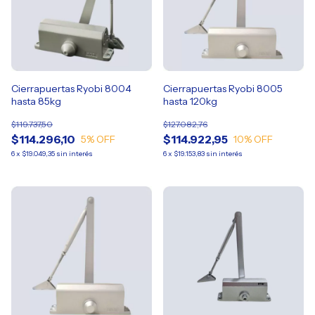
Cierrapuertas Ryobi 8004
Cierrapuertas Ryobi 8005
hasta 85kg
hasta 120kg
$119.737,50
$127.082,76
$114.296,10
$114.922,95
5
% OFF
10
% OFF
6
x
$19.049,35
sin interés
6
x
$19.153,83
sin interés