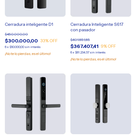
Cerradura inteligente D1
Cerradura Inteligente S617
con pasador
$450.000,00
$401.851,85
$300.000,00
33
% OFF
$367.407,41
9
% OFF
6
x
$50.000,00
sin interés
6
x
$61.234,57
sin interés
¡No te lo pierdas, es el último!
¡No te lo pierdas, es el último!