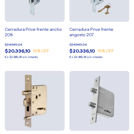
Cerradura Prive frente ancho
Cerradura Prive frente
208
angosto 207
$24.349,24
$24.349,24
$20.336,10
$20.336,10
16
% OFF
16
% OFF
6
x
$3.389,35
sin interés
6
x
$3.389,35
sin interés