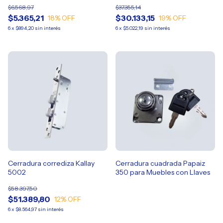
Endurecido
Gancho de Acero Endurecido
$6.568,97
$37.355,14
$5.365,21
$30.133,15
18
% OFF
19
% OFF
6
x
$894,20
sin interés
6
x
$5.022,19
sin interés
Cerradura corrediza Kallay
Cerradura cuadrada Papaiz
5002
350 para Muebles con Llaves
$58.397,50
$51.389,80
12
% OFF
6
x
$8.564,97
sin interés