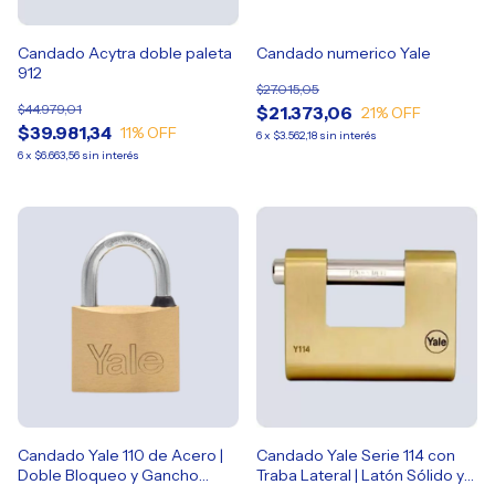
Candado Acytra doble paleta
Candado numerico Yale
912
$27.015,05
$44.979,01
$21.373,06
21
% OFF
$39.981,34
11
% OFF
6
x
$3.562,18
sin interés
6
x
$6.663,56
sin interés
Candado Yale 110 de Acero |
Candado Yale Serie 114 con
Doble Bloqueo y Gancho
Traba Lateral | Latón Sólido y