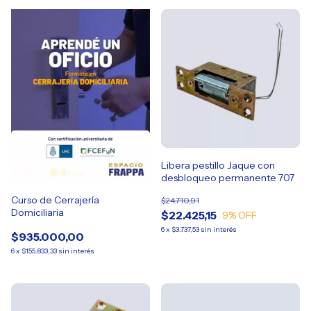
Libera pestillo Jaque con
desbloqueo permanente 707
Curso de Cerrajería
$24.710,91
Domiciliaria
$22.425,15
9
% OFF
6
x
$3.737,53
sin interés
$935.000,00
6
x
$155.833,33
sin interés