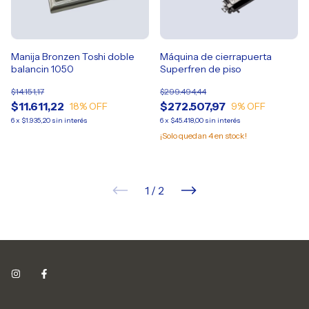
Manija Bronzen Toshi doble
Máquina de cierrapuerta
balancin 1050
Superfren de piso
$14.151,17
$299.494,44
$11.611,22
$272.507,97
18
% OFF
9
% OFF
6
x
$1.935,20
sin interés
6
x
$45.418,00
sin interés
¡Solo quedan
4
en stock!
1
/
2