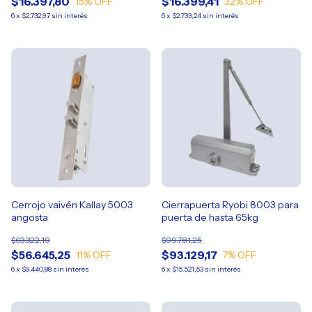
$16.397,80
$16.399,41
15
% OFF
32
% OFF
6
x
$2.732,97
sin interés
6
x
$2.733,24
sin interés
Cerrojo vaivén Kallay 5003
Cierrapuerta Ryobi 8003 para
angosta
puerta de hasta 65kg
$63.322,19
$99.781,25
$56.645,25
$93.129,17
11
% OFF
7
% OFF
6
x
$9.440,88
sin interés
6
x
$15.521,53
sin interés