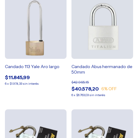
Candado 113 Yale Aro largo
Candado Abus hermanado de
50mm
$11.845,99
$42.965,15
6
x
$1.974,33
sin interés
$40.578,20
6
% OFF
6
x
$6.763,03
sin interés