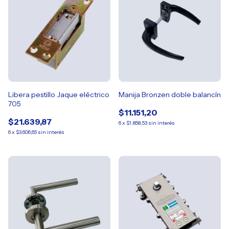
Libera pestillo Jaque eléctrico
Manija Bronzen doble balancín
705
$11.151,20
$21.639,87
6
x
$1.858,53
sin interés
6
x
$3.606,65
sin interés