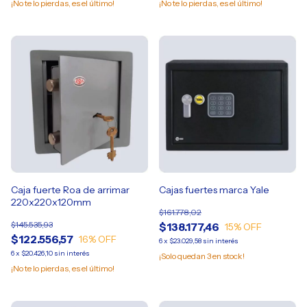
¡No te lo pierdas, es el último!
¡No te lo pierdas, es el último!
Caja fuerte Roa de arrimar
Cajas fuertes marca Yale
220x220x120mm
$161.778,02
$145.535,93
$138.177,46
15
% OFF
$122.556,57
16
% OFF
6
x
$23.029,58
sin interés
6
x
$20.426,10
sin interés
¡Solo quedan
3
en stock!
¡No te lo pierdas, es el último!