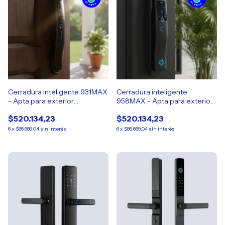
Cerradura inteligente 931MAX
Cerradura inteligente
- Apta para exterior
958MAX - Apta para exterior
LANZAMIENTO
con wifi y en español
$520.134,23
$520.134,23
6
x
$86.689,04
sin interés
6
x
$86.689,04
sin interés