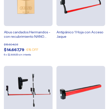
Abus candados Hermandos -
Antipánico 1 Hoja con Acceso
con recubrimiento NANO
Jaque
PROTECT
$15.604,03
$14.667,79
6
% OFF
6
x
$2.444,63
sin interés