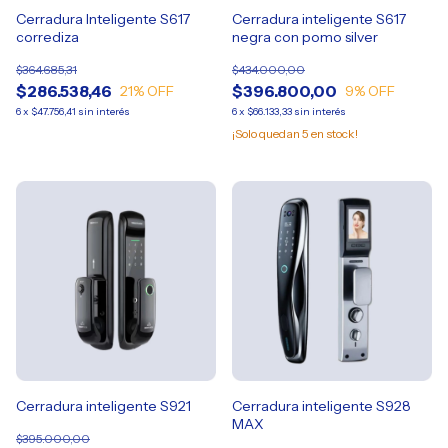
Cerradura Inteligente S617
Cerradura inteligente S617
corrediza
negra con pomo silver
$364.685,31
$434.000,00
$286.538,46
$396.800,00
21
% OFF
9
% OFF
6
x
$47.756,41
sin interés
6
x
$66.133,33
sin interés
¡Solo quedan
5
en stock!
Cerradura inteligente S921
Cerradura inteligente S928
MAX
$395.000,00