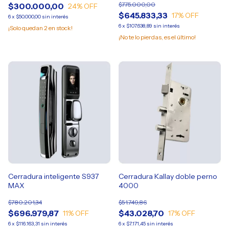
$775.000,00
$300.000,00
24
% OFF
$645.833,33
17
% OFF
6
x
$50.000,00
sin interés
6
x
$107.638,89
sin interés
¡Solo quedan
2
en stock!
¡No te lo pierdas, es el último!
Cerradura inteligente S937
Cerradura Kallay doble perno
MAX
4000
$780.201,34
$51.749,86
$696.979,87
$43.028,70
11
% OFF
17
% OFF
6
x
$116.163,31
sin interés
6
x
$7.171,45
sin interés