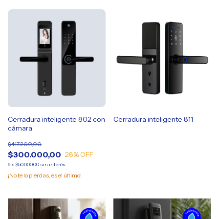
Cerradura inteligente 802 con
Cerradura inteligente 811
cámara
$417.200,00
$300.000,00
28
% OFF
6
x
$50.000,00
sin interés
¡No te lo pierdas, es el último!