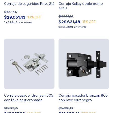
Cerrojo de seguridad Prive 212
Cerrojo Kallay doble perno
4010
$36.014,17
$35.025,55
$29.051,43
19
% OFF
$29.621,48
15
% OFF
6
x
$4.841,91
sin interés
6
x
$4.936,91
sin interés
Cerrojo pasador Bronzen 805
Cerrojo pasador Bronzen 805
con llave cruz cromado
con llave cruz negro
$19.281,75
$24.033,18