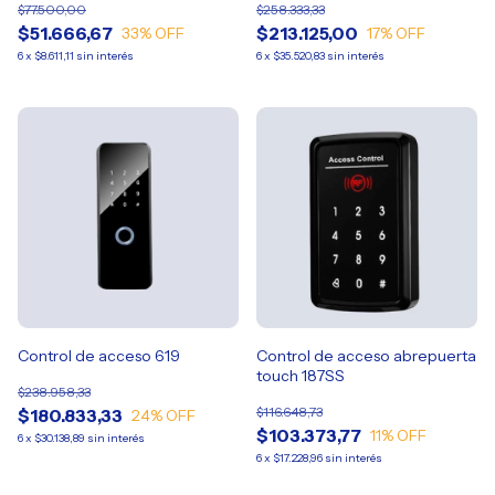
$77.500,00
$258.333,33
$51.666,67
$213.125,00
33
% OFF
17
% OFF
6
x
$8.611,11
sin interés
6
x
$35.520,83
sin interés
Control de acceso 619
Control de acceso abrepuerta
touch 187SS
$238.958,33
$116.648,73
$180.833,33
24
% OFF
$103.373,77
11
% OFF
6
x
$30.138,89
sin interés
6
x
$17.228,96
sin interés