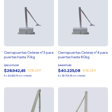
Cierrapuertas Cetese nº3 para
Cierrapuertas Cetese nº4 para
puertas hasta 70kg
puertas hasta 80kg
$32.071,08
$44.671,45
$28.942,45
$40.225,08
10
% OFF
10
% OFF
6
x
$4.823,74
sin interés
6
x
$6.704,18
sin interés